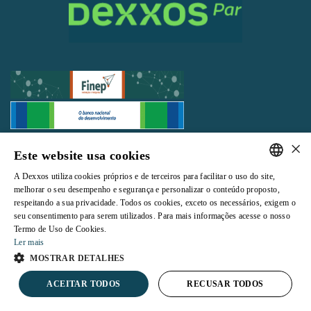
×
Todos os direitos reservados |
Termos e Condições de Uso
|
Política de
Este website usa cookies
Privacidade
A Dexxos utiliza cookies próprios e de terceiros para facilitar o uso do site,
PORTUGUESE
melhorar o seu desempenho e segurança e personalizar o conteúdo proposto,
respeitando a sua privacidade. Todos os cookies, exceto os necessários, exigem o
ENGLISH
seu consentimento para serem utilizados. Para mais informações acesse o nosso
Termo de Uso de Cookies.
Powered by
Ler mais
MOSTRAR DETALHES
ACEITAR TODOS
RECUSAR TODOS