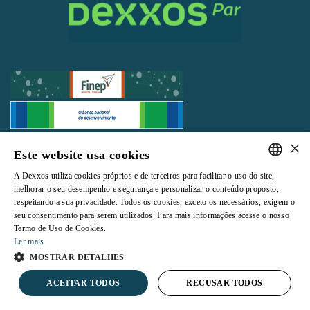
×
Todos os direitos reservados |
Termos e Condições de Uso
|
Política de
Este website usa cookies
Privacidade
A Dexxos utiliza cookies próprios e de terceiros para facilitar o uso do site,
PORTUGUESE
melhorar o seu desempenho e segurança e personalizar o conteúdo proposto,
respeitando a sua privacidade. Todos os cookies, exceto os necessários, exigem o
ENGLISH
seu consentimento para serem utilizados. Para mais informações acesse o nosso
Termo de Uso de Cookies.
Powered by
Ler mais
MOSTRAR DETALHES
ACEITAR TODOS
RECUSAR TODOS