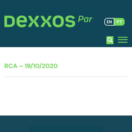
EN
PT
RCA – 19/10/2020