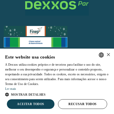
×
Todos os direitos reservados |
Termos e Condições de Uso
|
Política de
Este website usa cookies
Privacidade
A Dexxos utiliza cookies próprios e de terceiros para facilitar o uso do site,
PORTUGUESE
melhorar o seu desempenho e segurança e personalizar o conteúdo proposto,
respeitando a sua privacidade. Todos os cookies, exceto os necessários, exigem o
ENGLISH
seu consentimento para serem utilizados. Para mais informações acesse o nosso
Termo de Uso de Cookies.
Powered by
Ler mais
MOSTRAR DETALHES
ACEITAR TODOS
RECUSAR TODOS