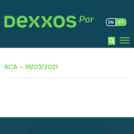
EN
PT
RCA – 19/03/2021