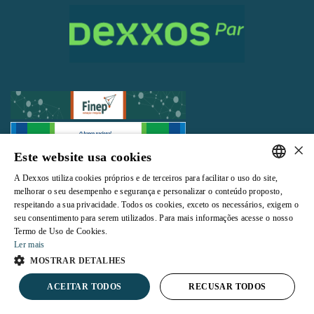
×
Este website usa cookies
Todos os direitos reservados |
Termos e Condições de Uso
|
Política de
A Dexxos utiliza cookies próprios e de terceiros para facilitar o uso do site,
Privacidade
PORTUGUESE
melhorar o seu desempenho e segurança e personalizar o conteúdo proposto,
respeitando a sua privacidade. Todos os cookies, exceto os necessários, exigem o
ENGLISH
seu consentimento para serem utilizados. Para mais informações acesse o nosso
Termo de Uso de Cookies.
Ler mais
Powered by
MOSTRAR DETALHES
ACEITAR TODOS
RECUSAR TODOS