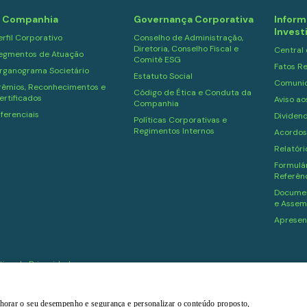
 Companhia
Governança Corporativa
Inform
Invest
erfil Corporativo
Conselho de Administração,
Diretoria, Conselho Fiscal e
Central
egmentos de Atuação
Comitê ESG
Fatos Re
rganograma Societário
Estatuto Social
Comuni
rêmios, Reconhecimentos e
Código de Ética e Conduta da
ertificados
Aviso ao
Companhia
iferenciais
Dividen
Políticas Corporativas e
Regimentos Internos
Acordos
Relatór
Formulár
Referên
Documen
e Assem
Apresen
ítica de Privacidade
melhorar o seu desempenho e segurança e personalizar o conteúdo proposto,
Powered by