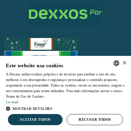
×
Este website usa cookies
Todos os direitos reservados |
Termos e Condições de Uso
|
Política de
A Dexxos utiliza cookies próprios e de terceiros para facilitar o uso do site,
Privacidade
PORTUGUESE
melhorar o seu desempenho e segurança e personalizar o conteúdo proposto,
respeitando a sua privacidade. Todos os cookies, exceto os necessários, exigem o
ENGLISH
seu consentimento para serem utilizados. Para mais informações acesse o nosso
Termo de Uso de Cookies.
Ler mais
Powered by
MOSTRAR DETALHES
ACEITAR TODOS
RECUSAR TODOS