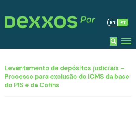
EN
PT
Levantamento de depósitos judiciais –
Processo para exclusão do ICMS da base
do PIS e da Cofins