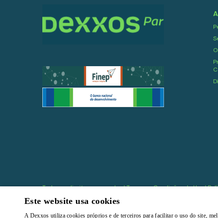
A
P
S
O
P
C
D
Todos os direitos reservados |
Termos e Condições de Uso
|
Pol
Este website usa cookies
A Dexxos utiliza cookies próprios e de terceiros para facilitar o uso do site, 