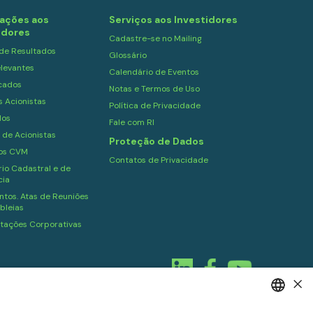
ações aos
Serviços aos Investidores
idores
Cadastre-se no Mailing
 de Resultados
Glossário
levantes
Calendário de Eventos
cados
Notas e Termos de Uso
s Acionistas
Política de Privacidade
dos
Fale com RI
 de Acionistas
Proteção de Dados
ios CVM
Contatos de Privacidade
io Cadastral e de
cia
tos. Atas de Reuniões
bleias
tações Corporativas
×