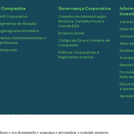
 Companhia
Governança Corporativa
Inform
Invest
erfil Corporativo
Conselho de Administração,
Diretoria, Conselho Fiscal e
Central
egmentos de Atuação
Comitê ESG
Fatos Re
rganograma Societário
Estatuto Social
Comuni
rêmios, Reconhecimentos e
Código de Ética e Conduta da
ertificados
Aviso ao
Companhia
iferenciais
Dividen
Políticas Corporativas e
Regimentos Internos
Acordos
Relatór
Formulár
Referên
Documen
e Assem
Apresen
ítica de Privacidade
melhorar o seu desempenho e segurança e personalizar o conteúdo proposto,
Powered by