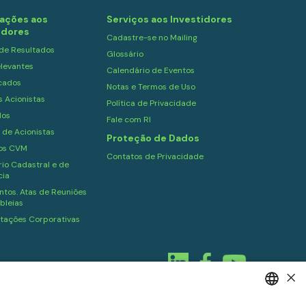
ações aos
Serviços aos Investidores
idores
Cadastre-se no Mailing
 de Resultados
Glossário
levantes
Calendário de Eventos
cados
Notas e Termos de Uso
s Acionistas
Política de Privacidade
dos
Fale com RI
 de Acionistas
Proteção de Dados
ios CVM
Contatos de Privacidade
io Cadastral e de
cia
tos. Atas de Reuniões
bleias
tações Corporativas
×