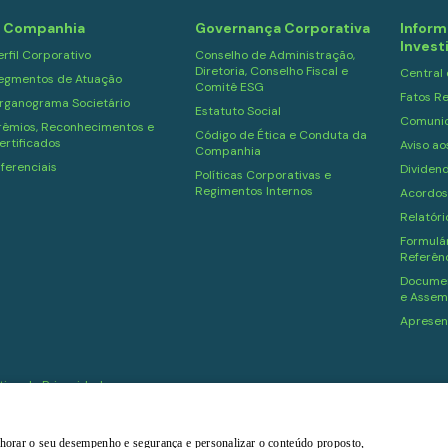
 Companhia
Governança Corporativa
Inform
Invest
erfil Corporativo
Conselho de Administração,
Diretoria, Conselho Fiscal e
Central
egmentos de Atuação
Comitê ESG
Fatos Re
rganograma Societário
Estatuto Social
Comuni
rêmios, Reconhecimentos e
Código de Ética e Conduta da
ertificados
Aviso ao
Companhia
iferenciais
Dividen
Políticas Corporativas e
Regimentos Internos
Acordos
Relatór
Formulár
Referên
Documen
e Assem
Apresen
ítica de Privacidade
melhorar o seu desempenho e segurança e personalizar o conteúdo proposto,
Powered by