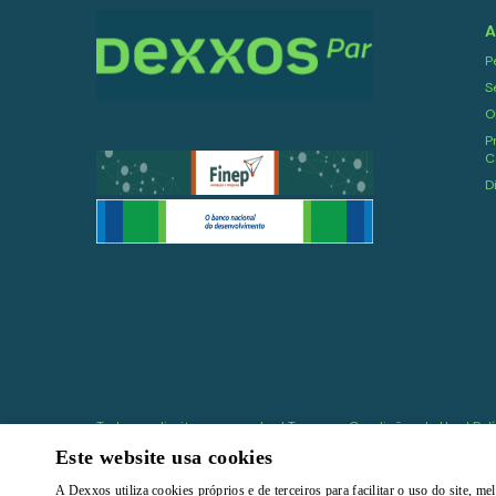
A
P
S
O
P
C
D
Todos os direitos reservados |
Termos e Condições de Uso
|
Pol
Este website usa cookies
A Dexxos utiliza cookies próprios e de terceiros para facilitar o uso do site, 