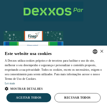
×
Este website usa cookies
Todos os direitos reservados |
Termos e Condições de Uso
|
Política de
A Dexxos utiliza cookies próprios e de terceiros para facilitar o uso do site,
Privacidade
PORTUGUESE
melhorar o seu desempenho e segurança e personalizar o conteúdo proposto,
respeitando a sua privacidade. Todos os cookies, exceto os necessários, exigem o
ENGLISH
seu consentimento para serem utilizados. Para mais informações acesse o nosso
Termo de Uso de Cookies.
Ler mais
Powered by
MOSTRAR DETALHES
ACEITAR TODOS
RECUSAR TODOS