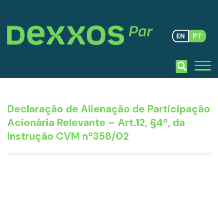
EN
PT
Declaração de Alienação de Participação
Acionária Relevante – Art.12, §4º, da
Instrução CVM nº358/02