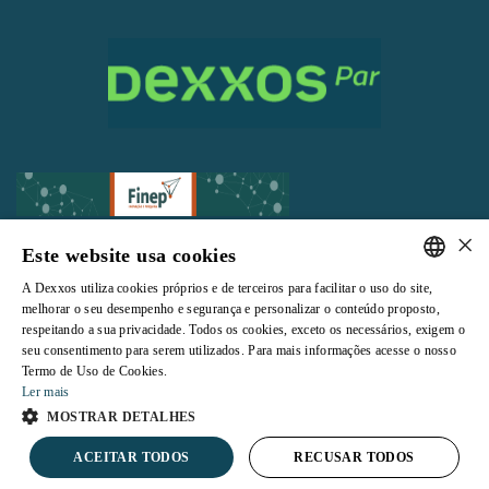
×
Este website usa cookies
A Dexxos utiliza cookies próprios e de terceiros para facilitar o uso do site,
Todos os direitos reservados |
Termos e Condições de Uso
|
Política de
PORTUGUESE
melhorar o seu desempenho e segurança e personalizar o conteúdo proposto,
Privacidade
respeitando a sua privacidade. Todos os cookies, exceto os necessários, exigem o
ENGLISH
seu consentimento para serem utilizados. Para mais informações acesse o nosso
Termo de Uso de Cookies.
Ler mais
MOSTRAR DETALHES
Powered by
ACEITAR TODOS
RECUSAR TODOS