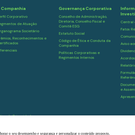
 Companhia
Governança Corporativa
Inform
Invest
erfil Corporativo
Conselho de Administração,
Diretoria, Conselho Fiscal e
Central
egmentos de Atuação
Comitê ESG
Fatos Re
rganograma Societário
Estatuto Social
Comuni
rêmios, Reconhecimentos e
Código de Ética e Conduta da
ertificados
Aviso ao
Companhia
iferenciais
Dividen
Políticas Corporativas e
Regimentos Internos
Acordos
Relatór
Formulár
Referên
Documen
e Assem
Apresen
ítica de Privacidade
melhorar o seu desempenho e segurança e personalizar o conteúdo proposto,
Powered by