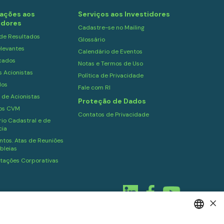
ações aos
Serviços aos Investidores
idores
Cadastre-se no Mailing
 de Resultados
Glossário
levantes
Calendário de Eventos
cados
Notas e Termos de Uso
s Acionistas
Política de Privacidade
dos
Fale com RI
 de Acionistas
Proteção de Dados
ios CVM
Contatos de Privacidade
io Cadastral e de
cia
tos. Atas de Reuniões
bleias
tações Corporativas
×