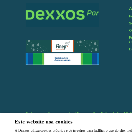
A
P
S
O
P
C
D
Todos os direitos reservados |
Termos e Condições de Uso
|
Pol
Este website usa cookies
A Dexxos utiliza cookies próprios e de terceiros para facilitar o uso do site, 