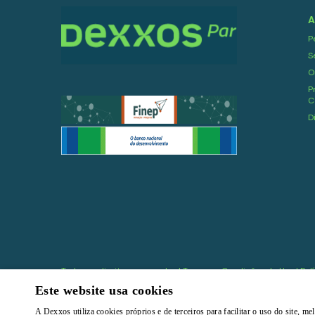
A
P
S
O
P
C
D
Todos os direitos reservados |
Termos e Condições de Uso
|
Pol
Este website usa cookies
A Dexxos utiliza cookies próprios e de terceiros para facilitar o uso do site, 