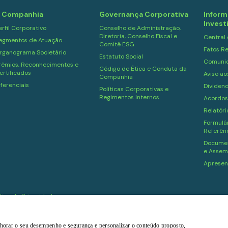
 Companhia
Governança Corporativa
Inform
Invest
erfil Corporativo
Conselho de Administração,
Diretoria, Conselho Fiscal e
Central
egmentos de Atuação
Comitê ESG
Fatos Re
rganograma Societário
Estatuto Social
Comuni
rêmios, Reconhecimentos e
Código de Ética e Conduta da
ertificados
Aviso ao
Companhia
iferenciais
Dividen
Políticas Corporativas e
Regimentos Internos
Acordos
Relatór
Formulár
Referên
Documen
e Assem
Apresen
ítica de Privacidade
melhorar o seu desempenho e segurança e personalizar o conteúdo proposto,
Powered by