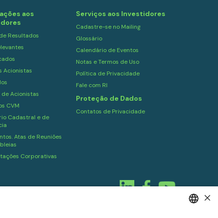
ações aos
Serviços aos Investidores
idores
Cadastre-se no Mailing
 de Resultados
Glossário
levantes
Calendário de Eventos
cados
Notas e Termos de Uso
s Acionistas
Política de Privacidade
dos
Fale com RI
 de Acionistas
Proteção de Dados
ios CVM
Contatos de Privacidade
io Cadastral e de
cia
tos. Atas de Reuniões
bleias
tações Corporativas
×