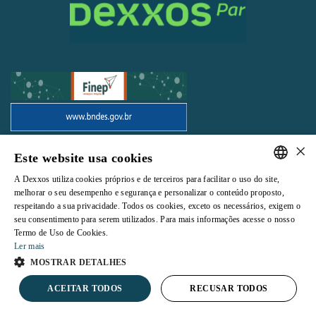
×
Todos os direitos reservados |
Termos e Condições de Uso
|
Política de
Este website usa cookies
Privacidade
A Dexxos utiliza cookies próprios e de terceiros para facilitar o uso do site,
PORTUGUESE
melhorar o seu desempenho e segurança e personalizar o conteúdo proposto,
respeitando a sua privacidade. Todos os cookies, exceto os necessários, exigem o
ENGLISH
seu consentimento para serem utilizados. Para mais informações acesse o nosso
Termo de Uso de Cookies.
Powered by
Ler mais
MOSTRAR DETALHES
ACEITAR TODOS
RECUSAR TODOS