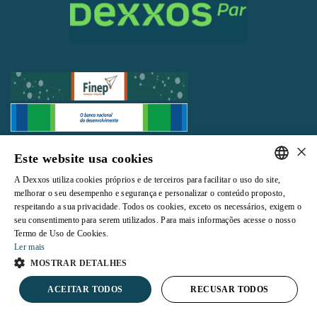
×
Todos os direitos reservados |
Termos e Condições de Uso
|
Política de
Este website usa cookies
Privacidade
A Dexxos utiliza cookies próprios e de terceiros para facilitar o uso do site,
PORTUGUESE
melhorar o seu desempenho e segurança e personalizar o conteúdo proposto,
respeitando a sua privacidade. Todos os cookies, exceto os necessários, exigem o
ENGLISH
seu consentimento para serem utilizados. Para mais informações acesse o nosso
Termo de Uso de Cookies.
Powered by
Ler mais
MOSTRAR DETALHES
ACEITAR TODOS
RECUSAR TODOS