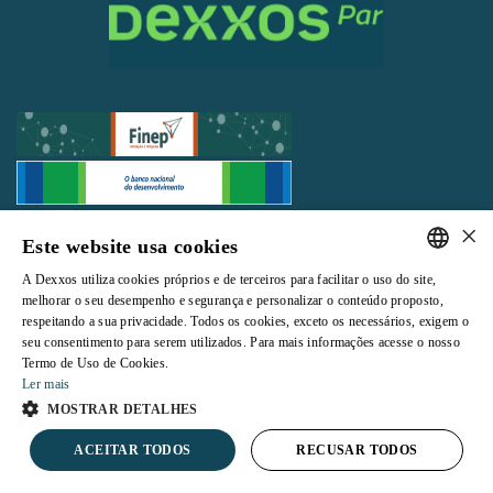
×
Todos os direitos reservados |
Termos e Condições de Uso
|
Política de
Este website usa cookies
Privacidade
A Dexxos utiliza cookies próprios e de terceiros para facilitar o uso do site,
PORTUGUESE
melhorar o seu desempenho e segurança e personalizar o conteúdo proposto,
respeitando a sua privacidade. Todos os cookies, exceto os necessários, exigem o
ENGLISH
seu consentimento para serem utilizados. Para mais informações acesse o nosso
Termo de Uso de Cookies.
Powered by
Ler mais
MOSTRAR DETALHES
ACEITAR TODOS
RECUSAR TODOS