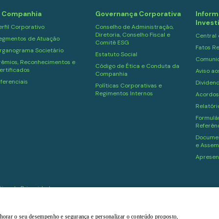
 Companhia
Governança Corporativa
Inform
Invest
erfil Corporativo
Conselho de Administração,
Diretoria, Conselho Fiscal e
Central
egmentos de Atuação
Comitê ESG
Fatos Re
rganograma Societário
Estatuto Social
Comuni
rêmios, Reconhecimentos e
Código de Ética e Conduta da
ertificados
Aviso ao
Companhia
iferenciais
Dividen
Políticas Corporativas e
Regimentos Internos
Acordos
Relatór
Formulár
Referên
Documen
e Assem
Apresen
ítica de Privacidade
melhorar o seu desempenho e segurança e personalizar o conteúdo proposto,
Powered by