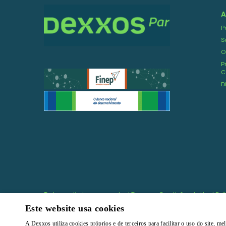
A
P
S
O
P
C
D
Todos os direitos reservados |
Termos e Condições de Uso
|
Pol
Este website usa cookies
A Dexxos utiliza cookies próprios e de terceiros para facilitar o uso do site, 