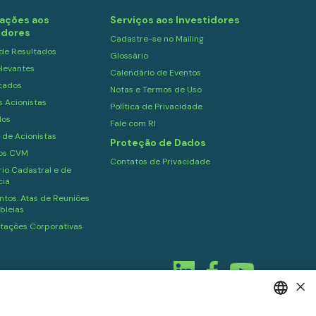
ações aos
Serviços aos Investidores
idores
Cadastre-se no Mailing
 de Resultados
Glossário
levantes
Calendário de Eventos
cados
Notas e Termos de Uso
s Acionistas
Política de Privacidade
dos
Fale com RI
 de Acionistas
Proteção de Dados
ios CVM
Contatos de Privacidade
io Cadastral e de
cia
tos. Atas de Reuniões
bleias
tações Corporativas
×