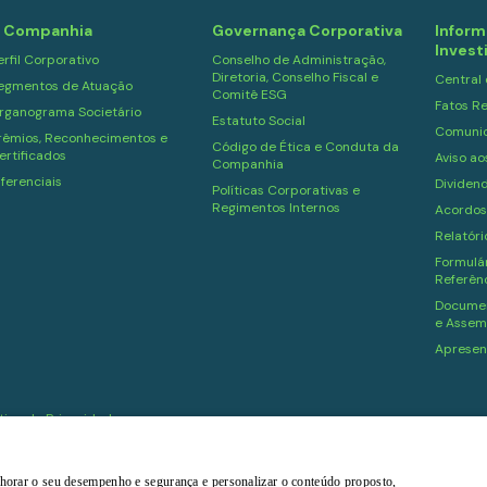
 Companhia
Governança Corporativa
Inform
Invest
erfil Corporativo
Conselho de Administração,
Diretoria, Conselho Fiscal e
Central
egmentos de Atuação
Comitê ESG
Fatos Re
rganograma Societário
Estatuto Social
Comuni
rêmios, Reconhecimentos e
Código de Ética e Conduta da
ertificados
Aviso ao
Companhia
iferenciais
Dividen
Políticas Corporativas e
Regimentos Internos
Acordos
Relatór
Formulár
Referên
Documen
e Assem
Apresen
ítica de Privacidade
melhorar o seu desempenho e segurança e personalizar o conteúdo proposto,
Powered by