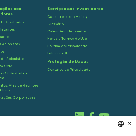
ações aos
Serviços aos Investidores
idores
Cadastre-se no Mailing
 de Resultados
Glossário
levantes
Calendário de Eventos
cados
Notas e Termos de Uso
s Acionistas
Política de Privacidade
dos
Fale com RI
 de Acionistas
Proteção de Dados
ios CVM
Contatos de Privacidade
io Cadastral e de
cia
tos. Atas de Reuniões
bleias
tações Corporativas
×