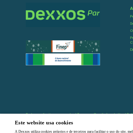
A
P
S
O
P
C
D
Todos os direitos reservados |
Termos e Condições de Uso
|
Pol
Este website usa cookies
A Dexxos utiliza cookies próprios e de terceiros para facilitar o uso do site, 