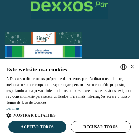
×
Todos os direitos reservados |
Termos e Condições de Uso
|
Política de
Este website usa cookies
Privacidade
A Dexxos utiliza cookies próprios e de terceiros para facilitar o uso do site,
PORTUGUESE
melhorar o seu desempenho e segurança e personalizar o conteúdo proposto,
respeitando a sua privacidade. Todos os cookies, exceto os necessários, exigem o
ENGLISH
seu consentimento para serem utilizados. Para mais informações acesse o nosso
Termo de Uso de Cookies.
Powered by
Ler mais
MOSTRAR DETALHES
ACEITAR TODOS
RECUSAR TODOS