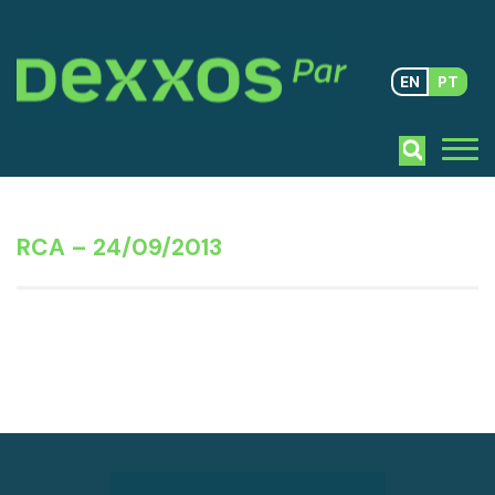
EN
PT
RCA – 24/09/2013