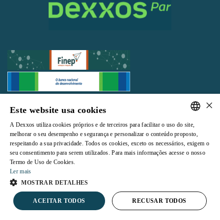
×
Todos os direitos reservados |
Termos e Condições de Uso
|
Política de
Este website usa cookies
Privacidade
A Dexxos utiliza cookies próprios e de terceiros para facilitar o uso do site,
PORTUGUESE
melhorar o seu desempenho e segurança e personalizar o conteúdo proposto,
respeitando a sua privacidade. Todos os cookies, exceto os necessários, exigem o
ENGLISH
seu consentimento para serem utilizados. Para mais informações acesse o nosso
Termo de Uso de Cookies.
Powered by
Ler mais
MOSTRAR DETALHES
ACEITAR TODOS
RECUSAR TODOS