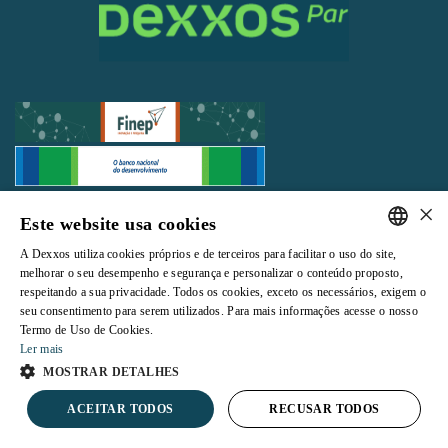
×
Todos os direitos reservados |
Termos e Condições de Uso
|
Política de
Este website usa cookies
Privacidade
A Dexxos utiliza cookies próprios e de terceiros para facilitar o uso do site,
PORTUGUESE
melhorar o seu desempenho e segurança e personalizar o conteúdo proposto,
respeitando a sua privacidade. Todos os cookies, exceto os necessários, exigem o
ENGLISH
seu consentimento para serem utilizados. Para mais informações acesse o nosso
Termo de Uso de Cookies.
Powered by
Ler mais
MOSTRAR DETALHES
ACEITAR TODOS
RECUSAR TODOS