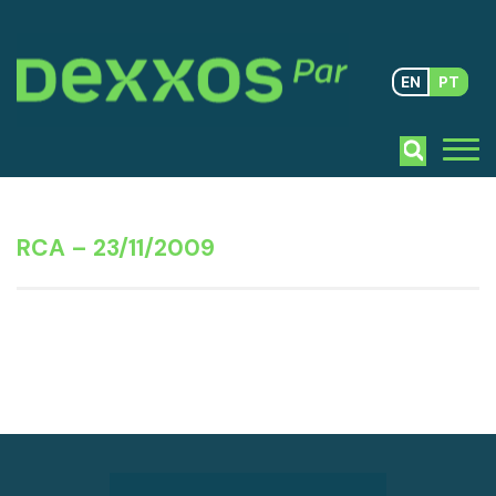
EN
PT
RCA – 23/11/2009