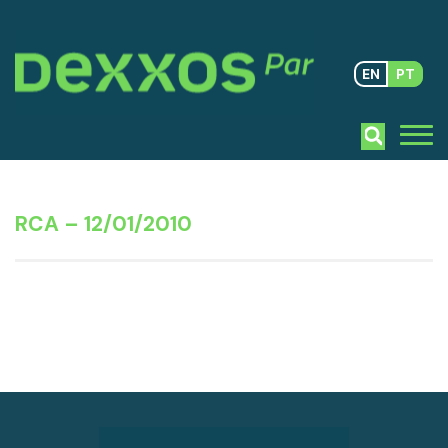
EN
PT
RCA – 12/01/2010