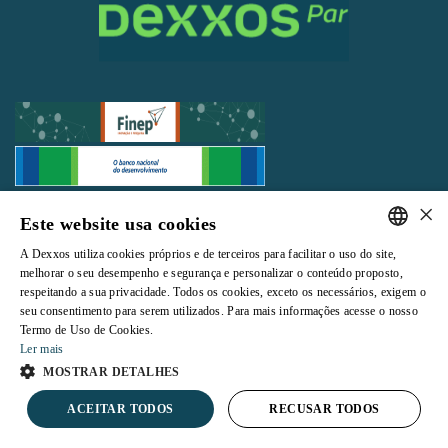
×
Todos os direitos reservados |
Termos e Condições de Uso
|
Política de
Este website usa cookies
Privacidade
A Dexxos utiliza cookies próprios e de terceiros para facilitar o uso do site,
PORTUGUESE
melhorar o seu desempenho e segurança e personalizar o conteúdo proposto,
respeitando a sua privacidade. Todos os cookies, exceto os necessários, exigem o
ENGLISH
seu consentimento para serem utilizados. Para mais informações acesse o nosso
Termo de Uso de Cookies.
Powered by
Ler mais
MOSTRAR DETALHES
ACEITAR TODOS
RECUSAR TODOS