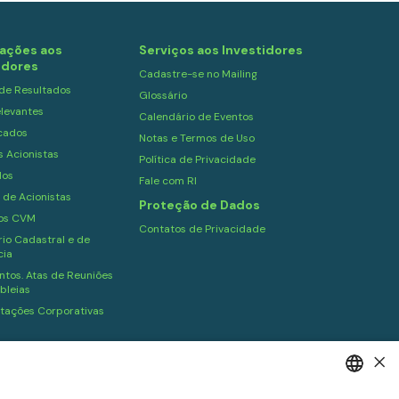
ações aos
Serviços aos Investidores
idores
Cadastre-se no Mailing
 de Resultados
Glossário
levantes
Calendário de Eventos
cados
Notas e Termos de Uso
s Acionistas
Política de Privacidade
dos
Fale com RI
 de Acionistas
Proteção de Dados
ios CVM
Contatos de Privacidade
io Cadastral e de
cia
tos. Atas de Reuniões
bleias
tações Corporativas
×