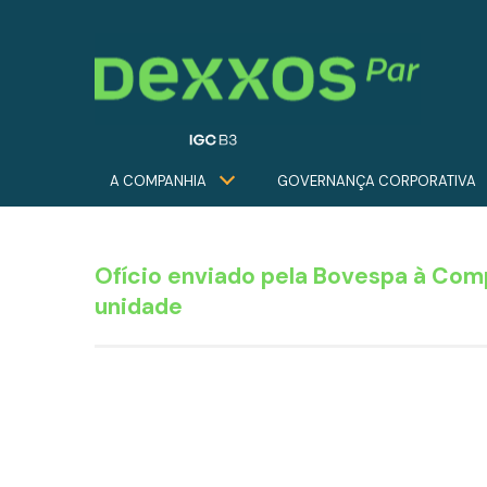
A COMPANHIA
GOVERNANÇA CORPORATIVA
Ofício enviado pela Bovespa à Com
unidade