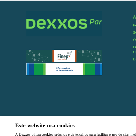
A
P
S
O
P
C
D
Este website usa cookies
Todos os direitos reservados |
Termos e Condições de Uso
|
Pol
A Dexxos utiliza cookies próprios e de terceiros para facilitar o uso do site, 