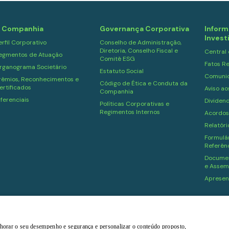
 Companhia
Governança Corporativa
Inform
Invest
erfil Corporativo
Conselho de Administração,
Diretoria, Conselho Fiscal e
Central
egmentos de Atuação
Comitê ESG
Fatos Re
rganograma Societário
Estatuto Social
Comuni
rêmios, Reconhecimentos e
Código de Ética e Conduta da
ertificados
Aviso ao
Companhia
iferenciais
Dividen
Políticas Corporativas e
Regimentos Internos
Acordos
Relatór
Formulár
Referên
Documen
e Assem
Apresen
ítica de Privacidade
melhorar o seu desempenho e segurança e personalizar o conteúdo proposto,