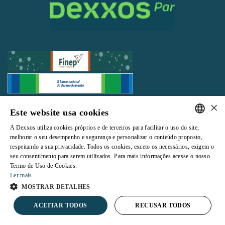
×
Todos os direitos reservados |
Termos e Condições de Uso
|
Política de
Este website usa cookies
Privacidade
A Dexxos utiliza cookies próprios e de terceiros para facilitar o uso do site,
PORTUGUESE
melhorar o seu desempenho e segurança e personalizar o conteúdo proposto,
respeitando a sua privacidade. Todos os cookies, exceto os necessários, exigem o
ENGLISH
seu consentimento para serem utilizados. Para mais informações acesse o nosso
Termo de Uso de Cookies.
Powered by
Ler mais
MOSTRAR DETALHES
ACEITAR TODOS
RECUSAR TODOS