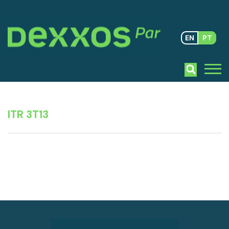
EN
PT
ITR 3T13