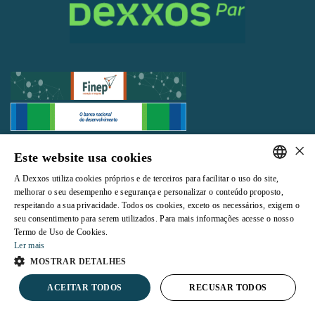
×
Todos os direitos reservados |
Termos e Condições de Uso
|
Política de
Este website usa cookies
Privacidade
A Dexxos utiliza cookies próprios e de terceiros para facilitar o uso do site,
PORTUGUESE
melhorar o seu desempenho e segurança e personalizar o conteúdo proposto,
respeitando a sua privacidade. Todos os cookies, exceto os necessários, exigem o
ENGLISH
seu consentimento para serem utilizados. Para mais informações acesse o nosso
Termo de Uso de Cookies.
Powered by
Ler mais
MOSTRAR DETALHES
ACEITAR TODOS
RECUSAR TODOS