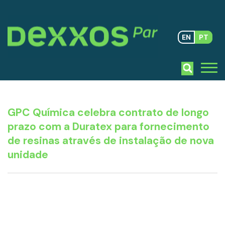
EN
PT
GPC Química celebra contrato de longo
prazo com a Duratex para fornecimento
de resinas através de instalação de nova
unidade