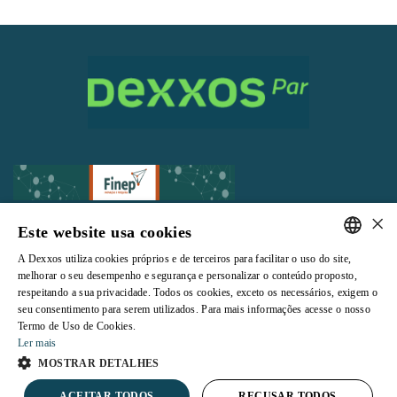
×
Este website usa cookies
A Dexxos utiliza cookies próprios e de terceiros para facilitar o uso do site,
Todos os direitos reservados |
Termos e Condições de Uso
|
Política de
PORTUGUESE
melhorar o seu desempenho e segurança e personalizar o conteúdo proposto,
Privacidade
respeitando a sua privacidade. Todos os cookies, exceto os necessários, exigem o
ENGLISH
seu consentimento para serem utilizados. Para mais informações acesse o nosso
Termo de Uso de Cookies.
Ler mais
MOSTRAR DETALHES
Powered by
ACEITAR TODOS
RECUSAR TODOS