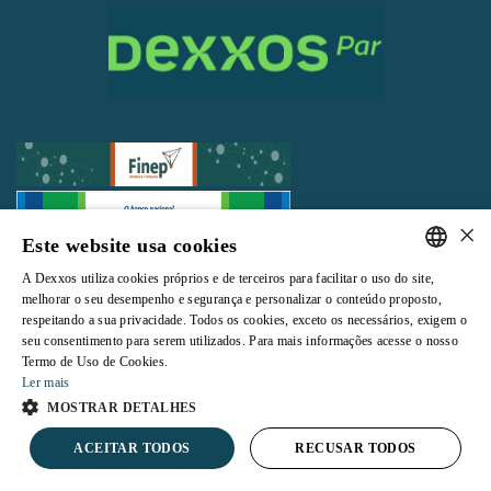
×
Este website usa cookies
Todos os direitos reservados |
Termos e Condições de Uso
|
Política de
A Dexxos utiliza cookies próprios e de terceiros para facilitar o uso do site,
Privacidade
PORTUGUESE
melhorar o seu desempenho e segurança e personalizar o conteúdo proposto,
respeitando a sua privacidade. Todos os cookies, exceto os necessários, exigem o
ENGLISH
seu consentimento para serem utilizados. Para mais informações acesse o nosso
Termo de Uso de Cookies.
Ler mais
Powered by
MOSTRAR DETALHES
ACEITAR TODOS
RECUSAR TODOS