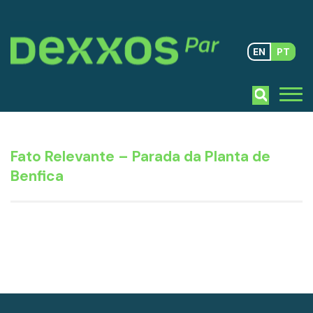
EN
PT
Fato Relevante – Parada da Planta de
Benfica