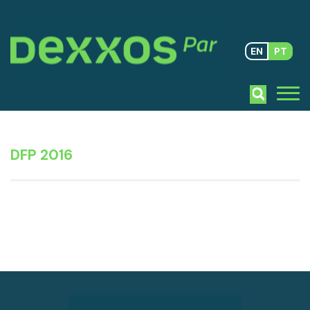
EN
PT
DFP 2016