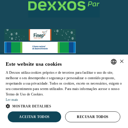
×
Todos os direitos reservados |
Termos e Condições de Uso
|
Política de
Este website usa cookies
Privacidade
A Dexxos utiliza cookies próprios e de terceiros para facilitar o uso do site,
PORTUGUESE
melhorar o seu desempenho e segurança e personalizar o conteúdo proposto,
respeitando a sua privacidade. Todos os cookies, exceto os necessários, exigem o
ENGLISH
seu consentimento para serem utilizados. Para mais informações acesse o nosso
Termo de Uso de Cookies.
Powered by
Ler mais
MOSTRAR DETALHES
ACEITAR TODOS
RECUSAR TODOS