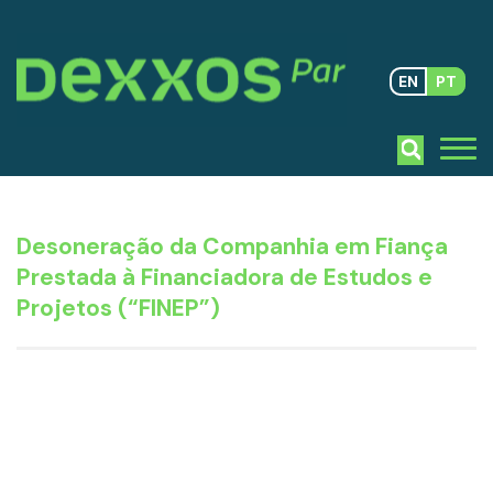
EN
PT
Desoneração da Companhia em Fiança
Prestada à Financiadora de Estudos e
Projetos (“FINEP”)