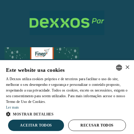
×
Este website usa cookies
A Dexxos utiliza cookies próprios e de terceiros para facilitar o uso do site,
Todos os direitos reservados |
Termos e Condições de Uso
|
Política de
PORTUGUESE
melhorar o seu desempenho e segurança e personalizar o conteúdo proposto,
Privacidade
respeitando a sua privacidade. Todos os cookies, exceto os necessários, exigem o
ENGLISH
seu consentimento para serem utilizados. Para mais informações acesse o nosso
Termo de Uso de Cookies.
Ler mais
MOSTRAR DETALHES
Powered by
ACEITAR TODOS
RECUSAR TODOS