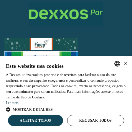
×
Este website usa cookies
Todos os direitos reservados |
Termos e Condições de Uso
|
Política de
A Dexxos utiliza cookies próprios e de terceiros para facilitar o uso do site,
Privacidade
PORTUGUESE
melhorar o seu desempenho e segurança e personalizar o conteúdo proposto,
respeitando a sua privacidade. Todos os cookies, exceto os necessários, exigem o
ENGLISH
seu consentimento para serem utilizados. Para mais informações acesse o nosso
Termo de Uso de Cookies.
Ler mais
Powered by
MOSTRAR DETALHES
ACEITAR TODOS
RECUSAR TODOS