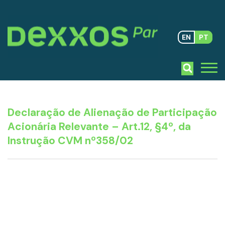
EN
PT
Declaração de Alienação de Participação
Acionária Relevante – Art.12, §4º, da
Instrução CVM nº358/02