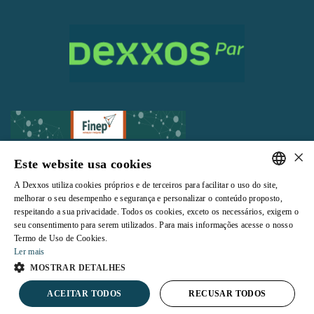
×
Este website usa cookies
A Dexxos utiliza cookies próprios e de terceiros para facilitar o uso do site,
Todos os direitos reservados |
Termos e Condições de Uso
|
Política de
PORTUGUESE
melhorar o seu desempenho e segurança e personalizar o conteúdo proposto,
Privacidade
respeitando a sua privacidade. Todos os cookies, exceto os necessários, exigem o
ENGLISH
seu consentimento para serem utilizados. Para mais informações acesse o nosso
Termo de Uso de Cookies.
Ler mais
MOSTRAR DETALHES
Powered by
ACEITAR TODOS
RECUSAR TODOS