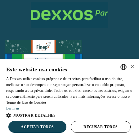
×
Este website usa cookies
Todos os direitos reservados |
Termos e Condições de Uso
|
Política de
A Dexxos utiliza cookies próprios e de terceiros para facilitar o uso do site,
Privacidade
PORTUGUESE
melhorar o seu desempenho e segurança e personalizar o conteúdo proposto,
respeitando a sua privacidade. Todos os cookies, exceto os necessários, exigem o
ENGLISH
seu consentimento para serem utilizados. Para mais informações acesse o nosso
Termo de Uso de Cookies.
Ler mais
Powered by
MOSTRAR DETALHES
ACEITAR TODOS
RECUSAR TODOS