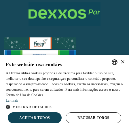
×
Este website usa cookies
Todos os direitos reservados |
Termos e Condições de Uso
|
Política de
A Dexxos utiliza cookies próprios e de terceiros para facilitar o uso do site,
Privacidade
PORTUGUESE
melhorar o seu desempenho e segurança e personalizar o conteúdo proposto,
respeitando a sua privacidade. Todos os cookies, exceto os necessários, exigem o
ENGLISH
seu consentimento para serem utilizados. Para mais informações acesse o nosso
Termo de Uso de Cookies.
Ler mais
Powered by
MOSTRAR DETALHES
ACEITAR TODOS
RECUSAR TODOS