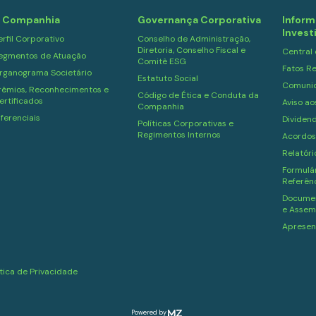
 Companhia
Governança Corporativa
Inform
Invest
erfil Corporativo
Conselho de Administração,
Diretoria, Conselho Fiscal e
Central
egmentos de Atuação
Comitê ESG
Fatos Re
rganograma Societário
Estatuto Social
Comuni
rêmios, Reconhecimentos e
Código de Ética e Conduta da
ertificados
Aviso ao
Companhia
iferenciais
Dividen
Políticas Corporativas e
Regimentos Internos
Acordos
Relatór
Formulár
Referên
Documen
e Assem
Apresen
ítica de Privacidade
Powered by