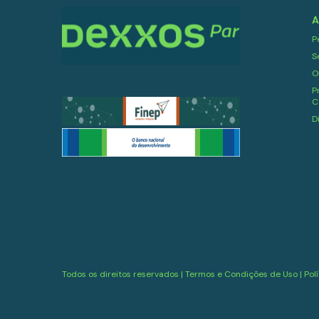
A
P
S
O
P
C
D
Todos os direitos reservados |
Termos e Condições de Uso
|
Pol