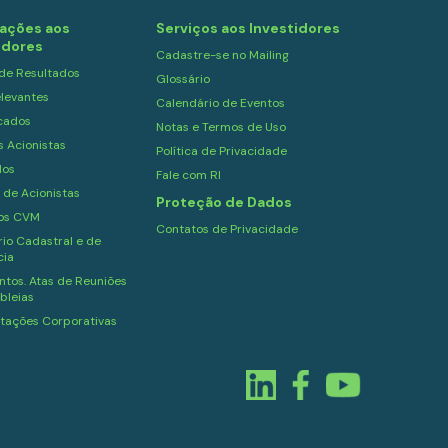
ações aos
Serviços aos Investidores
idores
Cadastre-se no Mailing
 de Resultados
Glossário
levantes
Calendário de Eventos
cados
Notas e Termos de Uso
s Acionistas
Política de Privacidade
dos
Fale com RI
 de Acionistas
Proteção de Dados
ios CVM
Contatos de Privacidade
io Cadastral e de
cia
tos. Atas de Reuniões
bleias
tações Corporativas